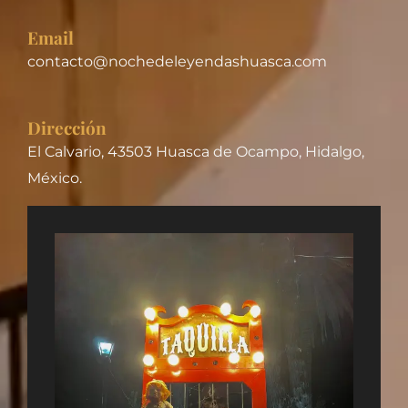
Email
contacto@nochedeleyendashuasca.com
Dirección
El Calvario, 43503 Huasca de Ocampo, Hidalgo,
México.